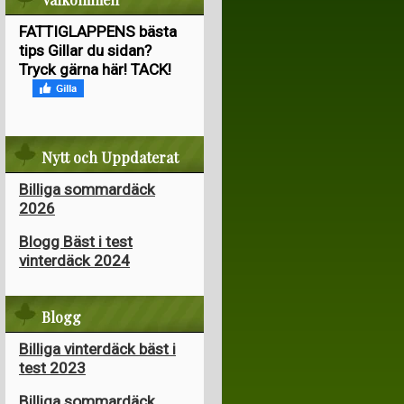
FATTIGLAPPENS bästa
tips Gillar du sidan?
Tryck gärna här! TACK!
Nytt och Uppdaterat
Billiga sommardäck
2026
Blogg Bäst i test
vinterdäck 2024
Blogg
Billiga vinterdäck bäst i
test 2023
Billiga sommardäck