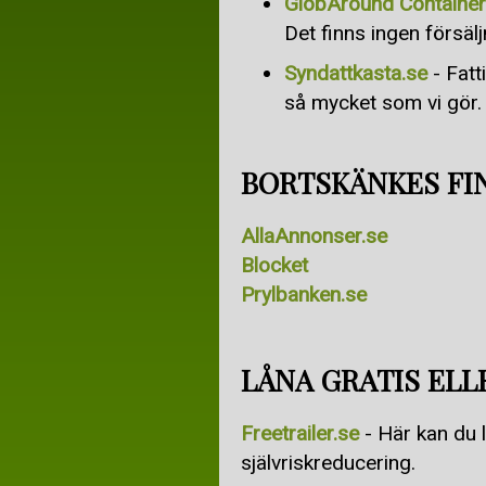
GlobAround Container
Det finns ingen försälj
Syndattkasta.se
- Fatt
så mycket som vi gör.
BORTSKÄNKES FIN
AllaAnnonser.se
Blocket
Prylbanken.se
LÅNA GRATIS ELLE
Freetrailer.se
- Här kan du l
självriskreducering.