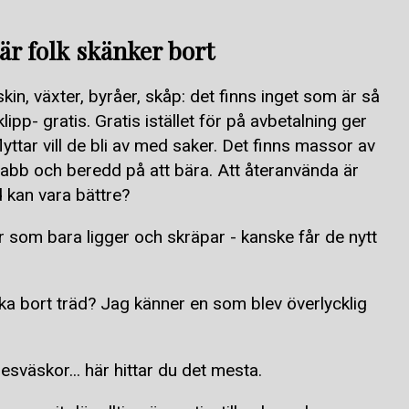
r folk skänker bort
kin, växter, byråer, skåp: det finns inget som är så
klipp- gratis. Gratis istället för på avbetalning ger
lyttar vill de bli av med saker. Det finns massor av
nabb och beredd på att bära. Att återanvända är
ad kan vara bättre?
r som bara ligger och skräpar - kanske får de nytt
ka bort träd? Jag känner en som blev överlycklig
resväskor... här hittar du det mesta.