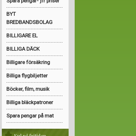
Spara pengar- jfr priser
BYT
BREDBANDSBOLAG
BILLIGARE EL
BILLIGA DÄCK
Billigare försäkring
Billiga flygbiljetter
Böcker, film, musik
Billiga bläckpatroner
Spara pengar på mat
Kul på fritiden