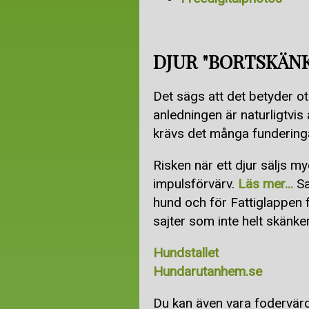
DJUR "BORTSKÄN
Det sägs att det betyder ot
anledningen är naturligtvis 
krävs det många funderinga
Risken när ett djur säljs myck
impulsförvärv.
Läs mer...
Sa
hund och för Fattiglappen f
sajter som inte helt skänker
Hundstallet
Hundarutanhem.se
Du kan även vara fodervärd