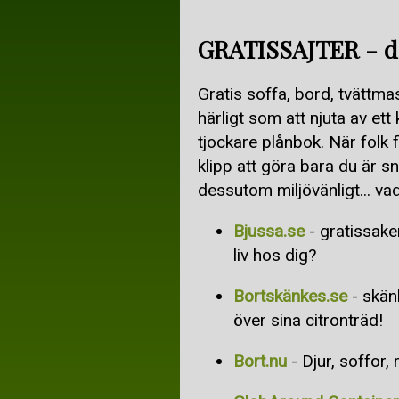
GRATISSAJTER - dä
Gratis soffa, bord, tvättmas
härligt som att njuta av ett 
tjockare plånbok. När folk f
klipp att göra bara du är s
dessutom miljövänligt... v
Bjussa.se
- gratissake
liv hos dig?
Bortskänkes.se
- skän
över sina citronträd!
Bort.nu
- Djur, soffor, 