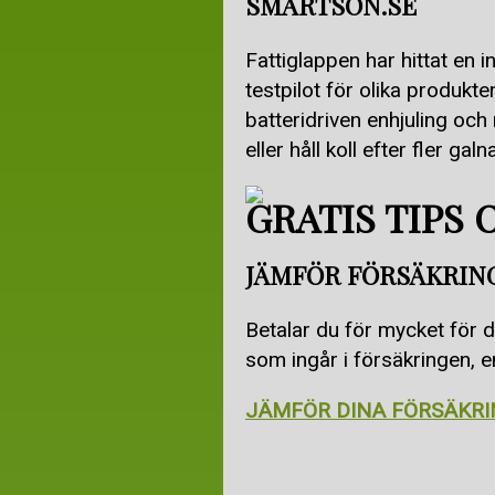
SMARTSON.SE
Fattiglappen har hittat en i
testpilot för olika produkter
batteridriven enhjuling oc
eller håll koll efter fler ga
GRATIS TIPS
JÄMFÖR FÖRSÄKRIN
Betalar du för mycket för d
som ingår i försäkringen, en
JÄMFÖR DINA FÖRSÄKRIN