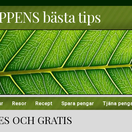
PENS bästa tips
ur
Resor
Recept
Spara pengar
Tjäna peng
S OCH GRATIS