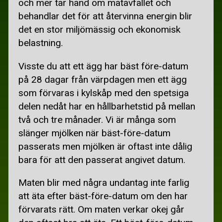
BILLIGA FLYGBILJETTER
och mer tar hand om matavfallet och
behandlar det för att återvinna energin blir
BILLIGA RESOR
det en stor miljömässig och ekonomisk
belastning.
GRATIS SEMESTER
SKIDÅKNING I SVERIGE
Visste du att ett ägg har bäst före-datum
på 28 dagar från värpdagen men ett ägg
RECEPT
som förvaras i kylskåp med den spetsiga
MATSEDEL
delen nedåt har en hållbarhetstid på mellan
två och tre månader. Vi är många som
BILLIGARE MAT
slänger mjölken när bäst-före-datum
BILLIGA KÖTTRÄTTER
passerats men mjölken är oftast inte dålig
bara för att den passerat angivet datum.
BRÖD
Maten blir med några undantag inte farlig
GRYTOR OCH GRATÄNGER
att äta efter bäst-före-datum om den har
KYCKLINGRÄTTER
förvarats rätt. Om maten verkar okej går