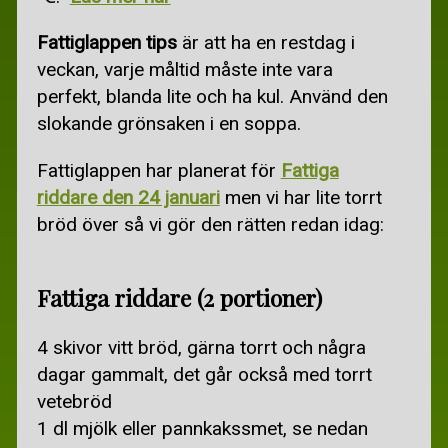
BILLIGARE BREDBAND
Fattiglappen tips
är att ha en restdag i
BILLIGARE EL
veckan, varje måltid måste inte vara
BILLIGARE FÖRSÄKRINGAR
perfekt, blanda lite och ha kul. Använd den
slokande grönsaken i en soppa.
SECONDHAND
Fattiglappen har planerat för
Fattiga
TJÄNA PENGAR
riddare den 24 januari
men vi har lite torrt
TJÄNA PENGAR
bröd över så vi gör den rätten redan idag:
TJÄNA PENGAR PÅ INTERNET
Fattiga riddare (2 portioner)
GRATIS
BORTSKÄNKES
4 skivor vitt bröd, gärna torrt och några
dagar gammalt, det går också med torrt
BO OCH RES GRATIS
vetebröd
GRATIS
1 dl mjölk eller pannkakssmet, se nedan