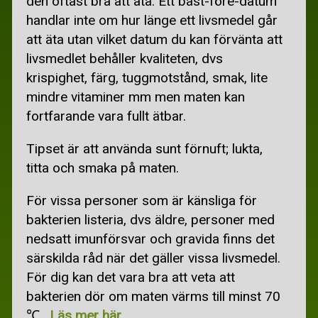
den oftast bra att äta. Ett bäst-före-datum
KÖTTFÄRS OCH KORV
handlar inte om hur länge ett livsmedel går
PIZZA, PASTA-, ÄGGRÄTTER
att äta utan vilket datum du kan förvänta att
livsmedlet behåller kvaliteten, dvs
RECEPT RAMSLÖK
krispighet, färg, tuggmotstånd, smak, lite
SOPPA
mindre vitaminer mm men maten kan
fortfarande vara fullt ätbar.
VEGETARISKT
Tipset är att använda sunt förnuft; lukta,
GAMLA MATSEDLAR
titta och smaka på maten.
SPARA PENGAR
För vissa personer som är känsliga för
SPARA PENGAR
bakterien listeria, dvs äldre, personer med
BILLIGA DÄCK
nedsatt imunförsvar och gravida finns det
särskilda råd när det gäller vissa livsmedel.
BILLIGA JULKLAPPAR
För dig kan det vara bra att veta att
bakterien dör om maten värms till minst 70
BILLIG MAT
℃.
Läs mer här