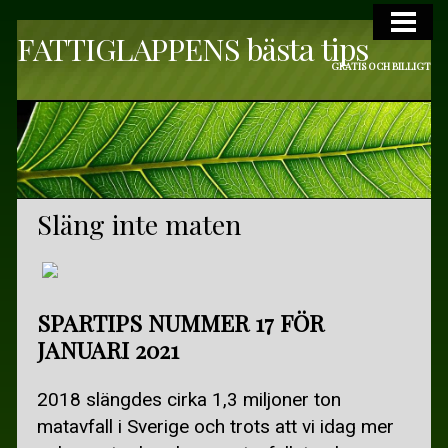
FATTIGLAPPENS bästa tips
VARDAGSLYX
GRATIS OCH BILLIGT
VARDAGSLYX
DAGSPA ÖVRIGA SVERIGE
ELEVBEHANDLINGAR
KULTUR
Släng inte maten
GRATIS KULTUR I SKÅNE
GRATIS I STOCKHOLM OCH GÖTEBORG
SPARTIPS NUMMER 17 FÖR
GRATIS TEATER OCH MUSIK
JANUARI 2021
STARTA EN BOKCIRKEL
2018 slängdes cirka 1,3 miljoner ton
RESOR
matavfall i Sverige och trots att vi idag mer