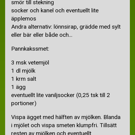
smör till stekning
GRATIS DATORPROGRAM
socker och kanel och eventuellt lite
ÖVRIGT
äpplemos
Andra alternativ: lönnsirap, grädde med sylt
GRATIS CV-TIPS
eller bär eller både och…
STUDENT
Pannkakssmet:
TÄVLA OCH VINN
3 msk vetemjöl
1 dl mjölk
1 krm salt
1 ägg
eventuellt lite vaniljsocker (0,25 tsk till 2
portioner)
Vispa ägget med hälften av mjölken. Blanda
i mjölet och vispa smeten klumpfri. Tillsätt
resten av mjölken och eventuellt