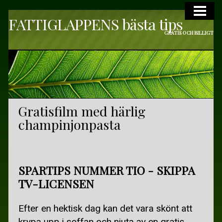
FATTIGLAPPENS bästa tips
VARDAGSLYX
GRATIS OCH BILLIGT
VARDAGSLYX
DAGSPA ÖVRIGA SVERIGE
ELEVBEHANDLINGAR
KULTUR
Gratisfilm med härlig
champinjonpasta
GRATIS KULTUR I SKÅNE
GRATIS I STOCKHOLM OCH GÖTEBORG
GRATIS TEATER OCH MUSIK
SPARTIPS NUMMER TIO - SKIPPA
TV-LICENSEN
STARTA EN BOKCIRKEL
RESOR
Efter en hektisk dag kan det vara skönt att
krypa upp i soffan och njuta av en gratis