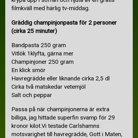
BILLIGA FLYGBILJETTER
filmkväll med härlig tv-middag.
BILLIGA RESOR
Gräddig champinjonpasta för 2 personer
GRATIS SEMESTER
(cirka 25 minuter)
SKIDÅKNING I SVERIGE
Bandpasta 250 gram
RECEPT
Vitlök 1klyfta, gärna mer
Champinjoner 250 gram
MATSEDEL
En klick smör
BILLIGARE MAT
Havregrädde eller liknande cirka 2,5 dl
Cirka två matskedar vetemjöl
BILLIGA KÖTTRÄTTER
Salt och peppar
BRÖD
Passa på när champinjonerna är extra
GRYTOR OCH GRATÄNGER
billiga, jag hittade superfin svamp för 29
kronor kilot.Vi testade Carlshamns
KYCKLINGRÄTTER
motsvarighet till havregrädde, Gott i Maten,