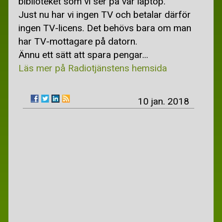
biblioteket som vi ser på vår laptop.
BILLIGARE BREDBAND
Just nu har vi ingen TV och betalar därför
BILLIGARE EL
ingen TV-licens. Det behövs bara om man
har TV-mottagare på datorn.
BILLIGARE FÖRSÄKRINGAR
Ännu ett sätt att spara pengar...
SECONDHAND
Läs mer på Radiotjänstens hemsida
TJÄNA PENGAR
10 jan. 2018
TJÄNA PENGAR
TJÄNA PENGAR PÅ INTERNET
GRATIS
BORTSKÄNKES
BO OCH RES GRATIS
GRATIS