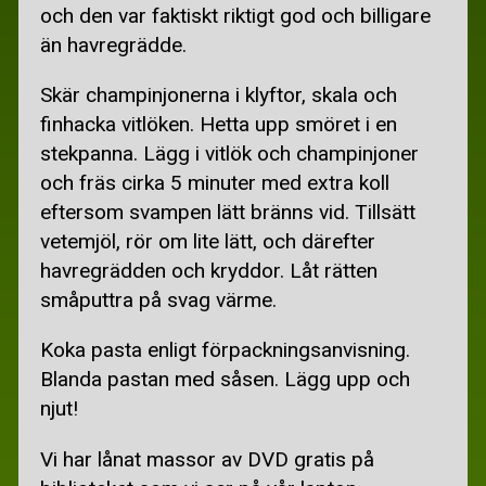
KÖTTFÄRS OCH KORV
och den var faktiskt riktigt god och billigare
än havregrädde.
PIZZA, PASTA-, ÄGGRÄTTER
Skär champinjonerna i klyftor, skala och
RECEPT RAMSLÖK
finhacka vitlöken. Hetta upp smöret i en
SOPPA
stekpanna. Lägg i vitlök och champinjoner
och fräs cirka 5 minuter med extra koll
VEGETARISKT
eftersom svampen lätt bränns vid. Tillsätt
GAMLA MATSEDLAR
vetemjöl, rör om lite lätt, och därefter
havregrädden och kryddor. Låt rätten
SPARA PENGAR
småputtra på svag värme.
SPARA PENGAR
Koka pasta enligt förpackningsanvisning.
BILLIGA DÄCK
Blanda pastan med såsen. Lägg upp och
njut!
BILLIGA JULKLAPPAR
BILLIG MAT
Vi har lånat massor av DVD gratis på