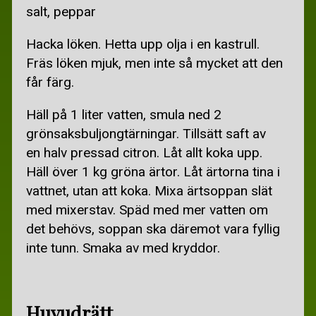
GRATIS DATORPROGRAM
salt, peppar
ÖVRIGT
Hacka löken. Hetta upp olja i en kastrull.
Fräs löken mjuk, men inte så mycket att den
GRATIS CV-TIPS
får färg.
STUDENT
Häll på 1 liter vatten, smula ned 2
TÄVLA OCH VINN
grönsaksbuljongtärningar. Tillsätt saft av
en halv pressad citron. Låt allt koka upp.
Häll över 1 kg gröna ärtor. Låt ärtorna tina i
vattnet, utan att koka. Mixa ärtsoppan slät
med mixerstav. Späd med mer vatten om
det behövs, soppan ska däremot vara fyllig
inte tunn. Smaka av med kryddor.
Huvudrätt