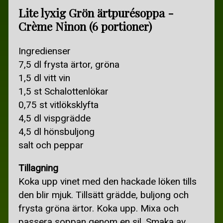
KÖTTFÄRS OCH KORV
Lite lyxig Grön ärtpurésoppa -
Crème Ninon (6 portioner)
PIZZA, PASTA-, ÄGGRÄTTER
RECEPT RAMSLÖK
Ingredienser
7,5 dl frysta ärtor, gröna
SOPPA
1,5 dl vitt vin
VEGETARISKT
1,5 st Schalottenlökar
0,75 st vitlöksklyfta
GAMLA MATSEDLAR
4,5 dl vispgrädde
SPARA PENGAR
4,5 dl hönsbuljong
salt och peppar
SPARA PENGAR
BILLIGA DÄCK
Tillagning
Koka upp vinet med den hackade löken tills
BILLIGA JULKLAPPAR
den blir mjuk. Tillsätt grädde, buljong och
BILLIG MAT
frysta gröna ärtor. Koka upp. Mixa och
passera soppan genom en sil. Smaka av