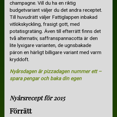
BILLIGA FLYGBILJETTER
champagne. Vill du ha en riktig
budgetvariant väljer du det andra receptet.
BILLIGA RESOR
Till huvudrätt väljer Fattiglappen inbakad
GRATIS SEMESTER
vitlökskyckling, frasigt gott, med
potatisgratäng. Även till efterrätt finns det
SKIDÅKNING I SVERIGE
två alternativ, saffranspannacotta är den
RECEPT
lite lyxigare varianten, de ugnsbakade
päron en härligt billigare variant med varm
MATSEDEL
kryddoft.
BILLIGARE MAT
Nyårsdagen är pizzadagen nummer ett –
BILLIGA KÖTTRÄTTER
spara pengar och baka din egen
BRÖD
Nyårsrecept för 2015
GRYTOR OCH GRATÄNGER
KYCKLINGRÄTTER
Förrätt