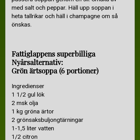
BILLIGARE BREDBAND
med salt och peppar. Häll upp soppan i
heta tallrikar och häll i champagne om så
BILLIGARE EL
önskas.
BILLIGARE FÖRSÄKRINGAR
SECONDHAND
Fattiglappens superbilliga
TJÄNA PENGAR
Nyårsalternativ:
TJÄNA PENGAR
Grön ärtsoppa (6 portioner)
TJÄNA PENGAR PÅ INTERNET
Ingredienser
GRATIS
1 1/2 gul lök
2 msk olja
BORTSKÄNKES
1 kg gröna ärtor
BO OCH RES GRATIS
2 grönsaksbuljongtärningar
1-1,5 liter vatten
GRATIS
1/2 citron