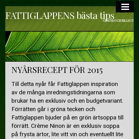
FATTIGLAPPENS bästa tips
VARDAGSLYX
GRATIS OCH BILLIGT
VARDAGSLYX
DAGSPA ÖVRIGA SVERIGE
ELEVBEHANDLINGAR
KULTUR
NYÅRSRECEPT FÖR 2015
GRATIS KULTUR I SKÅNE
Till detta nyår får Fattiglappen inspiration
GRATIS I STOCKHOLM OCH GÖTEBORG
av de många inredningstidningarna som
brukar ha en exklusiv och en budgetvariant.
GRATIS TEATER OCH MUSIK
Förrätten går i gröna tecken och
STARTA EN BOKCIRKEL
Fattiglappen bjuder på en grön ärtsoppa till
förrätt. Crème Ninon är en exklusiv soppa
RESOR
på frysta ärtor, lite vitt vin och eventuellt lite