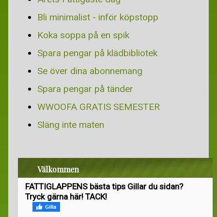
GRATIS DATORPROGRAM
Bli minimalist - inför köpstopp
ÖVRIGT
Koka soppa på en spik
GRATIS CV-TIPS
Spara pengar på klädbibliotek
STUDENT
Se över dina abonnemang
TÄVLA OCH VINN
Spara pengar på tänder
WWOOFA GRATIS SEMESTER
Släng inte maten
Välkommen
FATTIGLAPPENS bästa tips Gillar du sidan?
Tryck gärna här! TACK!