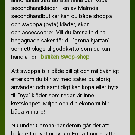
BILLIGA FLYGBILJETTER
secondhandkläder. I en av Malmös
BILLIGA RESOR
secondhandbutiker kan du både shoppa
och swoppa (byta) kläder, skor
GRATIS SEMESTER
och accessoarer. Vill du lämna in dina
SKIDÅKNING I SVERIGE
begagnade saker får du "gröna hjärtan"
som ett slags tillgodokvitto som du kan
RECEPT
handla för i
butiken Swop-shop
MATSEDEL
Att swoppa blir både billigt och miljövänligt
BILLIGARE MAT
eftersom du blir av med saker du aldrig
använder och samtidigt kan köpa eller byta
BILLIGA KÖTTRÄTTER
till "nya" kläder som redan är inne i
BRÖD
kretsloppet. Miljön och din ekonomi blir
båda vinnare!
GRYTOR OCH GRATÄNGER
KYCKLINGRÄTTER
Nu under Corona-pandemin går det att
boka ett privat provrum För att underlätta