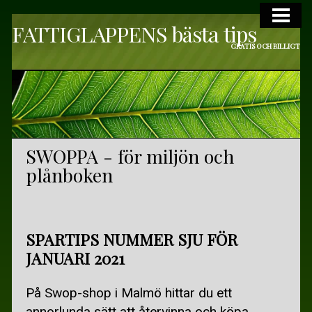
FATTIGLAPPENS bästa tips
VARDAGSLYX
GRATIS OCH BILLIGT
VARDAGSLYX
DAGSPA ÖVRIGA SVERIGE
ELEVBEHANDLINGAR
KULTUR
SWOPPA - för miljön och
plånboken
GRATIS KULTUR I SKÅNE
GRATIS I STOCKHOLM OCH GÖTEBORG
GRATIS TEATER OCH MUSIK
SPARTIPS NUMMER SJU FÖR
JANUARI 2021
STARTA EN BOKCIRKEL
RESOR
På Swop-shop i Malmö hittar du ett
annorlunda sätt att återvinna och köpa