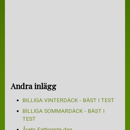
BILLIGARE BREDBAND
BILLIGARE EL
BILLIGARE FÖRSÄKRINGAR
SECONDHAND
TJÄNA PENGAR
TJÄNA PENGAR
TJÄNA PENGAR PÅ INTERNET
Andra inlägg
GRATIS
BORTSKÄNKES
BILLIGA VINTERDÄCK - BÄST I TEST
BO OCH RES GRATIS
BILLIGA SOMMARDÄCK - BÄST I
TEST
GRATIS
Årets Fattigaste dag