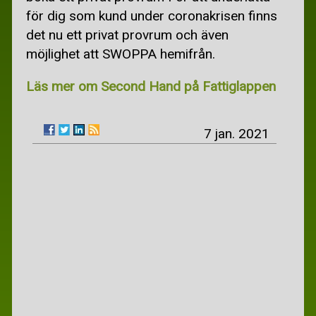
KÖTTFÄRS OCH KORV
för dig som kund under coronakrisen finns
det nu ett privat provrum och även
PIZZA, PASTA-, ÄGGRÄTTER
möjlighet att SWOPPA hemifrån.
RECEPT RAMSLÖK
Läs mer om Second Hand på Fattiglappen
SOPPA
VEGETARISKT
7 jan. 2021
GAMLA MATSEDLAR
SPARA PENGAR
SPARA PENGAR
BILLIGA DÄCK
BILLIGA JULKLAPPAR
BILLIG MAT